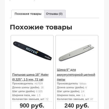
Похожие товары
Отзывы (0)
Похожие товары
Шина 6″ для
Пильная шина 18″ Huter
аккумуляторной цепной
(0,325″, 1,5 мм, 72 зв)
пилы
Производитель
: HUTER
Производитель
: Vebex
Длина шины (дюйм)
: 18
Длина шины (дюйм)
: 6
Шаг цепи (дюйм)
: 0.325
Шаг цепи (дюйм)
: 1/4
Ширина паза, мм
: 1.5
Ширина паза, мм
: 1.1
Количество звеньев, шт
: 72
Количество звеньев, шт
: 37
900
руб.
240
руб.