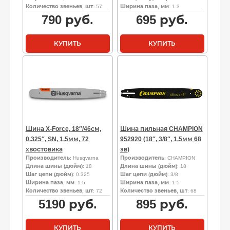
Количество звеньев, шт
: 57
Ширина паза, мм
: 1.3
790
руб.
695
руб.
КУПИТЬ
КУПИТЬ
Шина X-Force, 18″/46см,
Шина пильная CHAMPION
0.325″, SN, 1.5мм, 72
952920 (18″, 3/8″, 1.5мм 68
хвостовика
зв)
Производитель
: Husqvarna
Производитель
: CHAMPION
Длина шины (дюйм)
: 18
Длина шины (дюйм)
: 18
Шаг цепи (дюйм)
: 0.325
Шаг цепи (дюйм)
: 3/8
Ширина паза, мм
: 1.5
Ширина паза, мм
: 1.5
Количество звеньев, шт
: 72
Количество звеньев, шт
: 68
5190
руб.
895
руб.
КУПИТЬ
КУПИТЬ