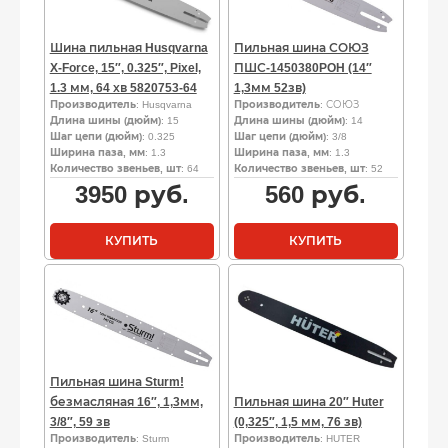
Шина пильная Husqvarna
Пильная шина СОЮЗ
X-Force, 15″, 0.325″, Pixel,
ПШС-1450380POH (14″
1.3 мм, 64 хв 5820753-64
1,3мм 52зв)
Производитель
: Husqvarna
Производитель
: СОЮЗ
Длина шины (дюйм)
: 15
Длина шины (дюйм)
: 14
Шаг цепи (дюйм)
: 0.325
Шаг цепи (дюйм)
: 3/8
Ширина паза, мм
: 1.3
Ширина паза, мм
: 1.3
Количество звеньев, шт
: 64
Количество звеньев, шт
: 52
3950
руб.
560
руб.
КУПИТЬ
КУПИТЬ
Пильная шина Sturm!
безмасляная 16″, 1,3мм,
Пильная шина 20″ Huter
3/8″, 59 зв
(0,325″, 1,5 мм, 76 зв)
Производитель
: Sturm
Производитель
: HUTER