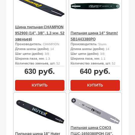
Шина пильная CHAMPION
952900 (14″, 3/8″, 1.3 мм, 52
Пильная шина 14″ Sturm!
звеньев)
SB1443380PO
Производитель
: CHAMPION
Производитель
: Sturm
Длина шины (дюйм)
: 14
Длина шины (дюйм)
: 14
Шаг цепи (дюйм)
: 3/8
Шаг цепи (дюйм)
: 3/8
Ширина паза, мм
: 1.3
Ширина паза, мм
: 1.1
Количество звеньев, шт
: 52
Количество звеньев, шт
: 52
630
руб.
640
руб.
КУПИТЬ
КУПИТЬ
Пильная шина СОЮЗ
Пильная шина 18″ Huter
ПШС-1650380POH (16″,