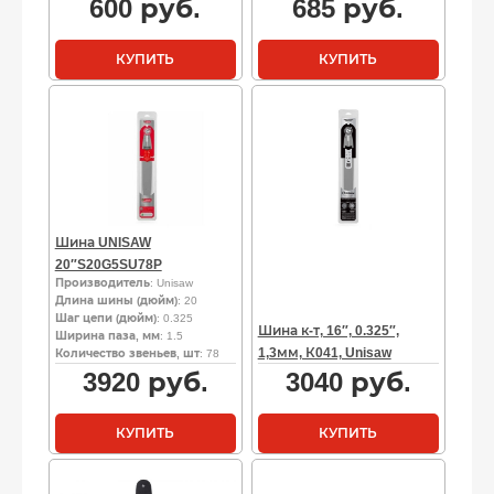
600
руб.
685
руб.
КУПИТЬ
КУПИТЬ
Шина UNISAW
20″S20G5SU78P
Производитель
: Unisaw
Длина шины (дюйм)
: 20
Шаг цепи (дюйм)
: 0.325
Шина к-т, 16″, 0.325″,
Ширина паза, мм
: 1.5
1,3мм, К041, Unisaw
Количество звеньев, шт
: 78
3920
руб.
3040
руб.
КУПИТЬ
КУПИТЬ