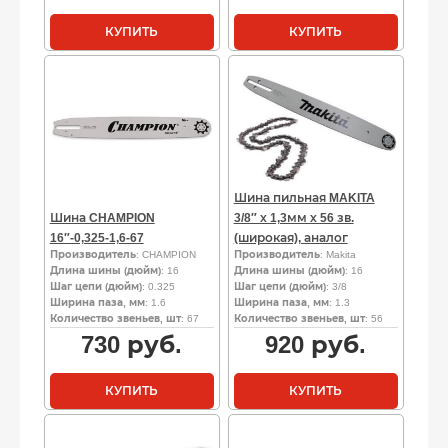
КУПИТЬ
КУПИТЬ
Шина пильная MAKITA
Шина CHAMPION
3/8″ х 1,3мм х 56 зв.
16″-0,325-1,6-67
(широкая), аналог
Производитель
: CHAMPION
Производитель
: Makita
Длина шины (дюйм)
: 16
Длина шины (дюйм)
: 16
Шаг цепи (дюйм)
: 0.325
Шаг цепи (дюйм)
: 3/8
Ширина паза, мм
: 1.6
Ширина паза, мм
: 1.3
Количество звеньев, шт
: 67
Количество звеньев, шт
: 56
730
руб.
920
руб.
КУПИТЬ
КУПИТЬ