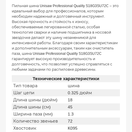
Пильная шина Unisaw Professional Quality S18G3SU72C – это
идеальный выбор для профессионалов, которым
необходим надежный и долговечный инструмент.
Высокая прочность и стойкость к износу,
обеспечиваемые легированной сталью, особая
технология сварки и наличие подшипника в носовой
звездочке делают эту шину незаменимой для
интенсивной работы. Благодаря своим характеристикам
и дополнительным аксессуарам, таким как очиститель
паза, шина Unisaw Professional Quality S18G3SU72C
гарантирует высокую производительность и
долговечность, что позволяет успешно справляться с
любыми задачами по распиловке древесины.
Технические характеристики
Тип товара
шина
Шаг цепи
0.325 дюйм
Длина шины (дюйм)
18
Длина шины (см)
45
Ширина паза (мм)
1.3
Количество звеньев
72
Хвостовик
K095