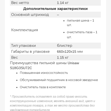
Вес нетто
1.14 кг
Дополнительные характеристики
Основной штрихкод
–
пильная шина – 1
шт.
Комплектация
очиститель паза – 1
шт.
Тип упаковки
блистер
Габариты в упаковке
660х120х15 мм
Вес
1.15 кг
Преимущества пильной шины Unisaw
S18G3SU72C
Повышенная износостойкость
Обслуживаемый подшипник в носовой звездочке
Очиститель паза в комплекте
* Производитель оставляет за собой право вносить
конструкционные изменения, менять внешний вид, цвет и
комплектацию товара, а так же место производства без
уведомления потребителя.