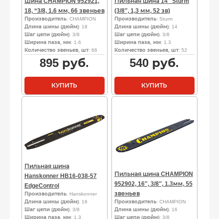
Шина CHAMPION 952921,
Пильная шина 14″ Sturm
18, “3/8, 1.6 мм, 66 звеньев
(3/8″, 1,3 мм, 52 зв)
Производитель
: CHAMPION
Производитель
: Sturm
Длина шины (дюйм)
: 18
Длина шины (дюйм)
: 14
Шаг цепи (дюйм)
: 3/8
Шаг цепи (дюйм)
: 3/8
Ширина паза, мм
: 1.6
Ширина паза, мм
: 1.3
Количество звеньев, шт
: 66
Количество звеньев, шт
: 52
895
руб.
540
руб.
КУПИТЬ
КУПИТЬ
Пильная шина
Пильная шина CHAMPION
Hanskonner HB16-038-57
952902, 16″, 3/8″, 1.3мм, 55
EdgeControl
звеньев
Производитель
: Hanskonner
Длина шины (дюйм)
: 16
Производитель
: CHAMPION
Шаг цепи (дюйм)
: 3/8
Длина шины (дюйм)
: 16
Ширина паза, мм
: 1.3
Шаг цепи (дюйм)
: 3/8