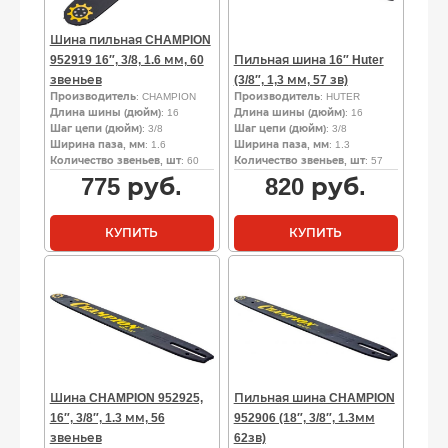
Шина пильная CHAMPION
952919 16″, 3/8, 1.6 мм, 60
Пильная шина 16″ Huter
звеньев
(3/8″, 1,3 мм, 57 зв)
Производитель
: CHAMPION
Производитель
: HUTER
Длина шины (дюйм)
: 16
Длина шины (дюйм)
: 16
Шаг цепи (дюйм)
: 3/8
Шаг цепи (дюйм)
: 3/8
Ширина паза, мм
: 1.6
Ширина паза, мм
: 1.3
Количество звеньев, шт
: 60
Количество звеньев, шт
: 57
775
руб.
820
руб.
КУПИТЬ
КУПИТЬ
Шина CHAMPION 952925,
Пильная шина CHAMPION
16″, 3/8″, 1.3 мм, 56
952906 (18″, 3/8″, 1.3мм
звеньев
62зв)