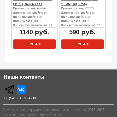
(3/8″, 1,3мм 63 зв )
1,3мм, 3/8, 57зв)
Производитель
: HUTER
Производитель
: СОЮЗ
Длина шины (дюйм)
: 18
Длина шины (дюйм)
: 16
Шаг цепи (дюйм)
: 3/8
Шаг цепи (дюйм)
: 3/8
Ширина паза, мм
: 1.3
Ширина паза, мм
: 1.3
Количество звеньев, шт
: 63
Количество звеньев, шт
: 57
1140
руб.
590
руб.
КУПИТЬ
КУПИТЬ
Наши контакты
+7 (949) 317-24-90
© Магазин инструмента и техники «Вольтмаг», 2013–2026.
Донецк, Ленинский проспект, 70