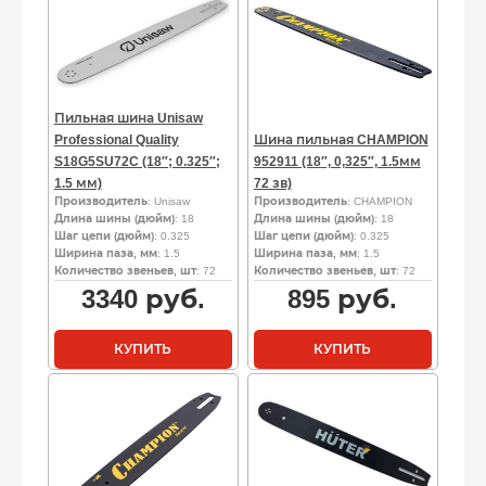
Пильная шина Unisaw
Professional Quality
Шина пильная CHAMPION
S18G5SU72C (18″; 0.325″;
952911 (18″, 0,325″, 1.5мм
1.5 мм)
72 зв)
Производитель
: Unisaw
Производитель
: CHAMPION
Длина шины (дюйм)
: 18
Длина шины (дюйм)
: 18
Шаг цепи (дюйм)
: 0.325
Шаг цепи (дюйм)
: 0.325
Ширина паза, мм
: 1.5
Ширина паза, мм
: 1.5
Количество звеньев, шт
: 72
Количество звеньев, шт
: 72
3340
руб.
895
руб.
КУПИТЬ
КУПИТЬ