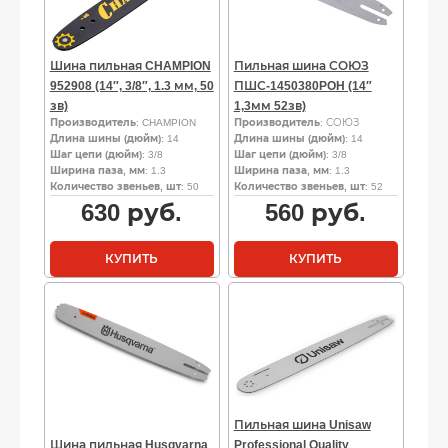
Шина пильная CHAMPION
Пильная шина СОЮЗ
952908 (14″, 3/8″, 1.3 мм, 50
ПШС-1450380POH (14″
зв)
1,3мм 52зв)
Производитель
: CHAMPION
Производитель
: СОЮЗ
Длина шины (дюйм)
: 14
Длина шины (дюйм)
: 14
Шаг цепи (дюйм)
: 3/8
Шаг цепи (дюйм)
: 3/8
Ширина паза, мм
: 1.3
Ширина паза, мм
: 1.3
Количество звеньев, шт
: 50
Количество звеньев, шт
: 52
630
руб.
560
руб.
КУПИТЬ
КУПИТЬ
Пильная шина Unisaw
Шина пильная Husqvarna
Professional Quality