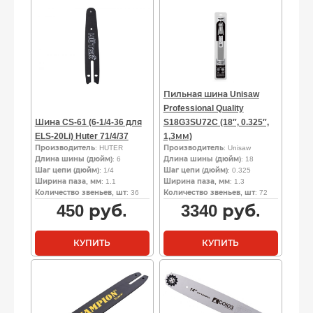
Пильная шина Unisaw
Professional Quality
Шина CS-61 (6-1/4-36 для
S18G3SU72C (18″, 0.325″,
ELS-20Li) Huter 71/4/37
1,3мм)
Производитель
: HUTER
Производитель
: Unisaw
Длина шины (дюйм)
: 6
Длина шины (дюйм)
: 18
Шаг цепи (дюйм)
: 1/4
Шаг цепи (дюйм)
: 0.325
Ширина паза, мм
: 1.1
Ширина паза, мм
: 1.3
Количество звеньев, шт
: 36
Количество звеньев, шт
: 72
450
руб.
3340
руб.
КУПИТЬ
КУПИТЬ