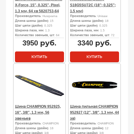
X-Force, 15″, 0.325″, Pixel,
S18G5SU72C (18″; 0.325″;
1.3 мм, 64 хв 5820753-64
1.5 мм)
Производитель
: Husqvarna
Производитель
: Unisaw
Длина шины (дюйм)
: 15
Длина шины (дюйм)
: 18
Шаг цепи (дюйм)
: 0.325
Шаг цепи (дюйм)
: 0.325
Ширина паза, мм
: 1.3
Ширина паза, мм
: 1.5
Количество звеньев, шт
: 64
Количество звеньев, шт
: 72
3950
руб.
3340
руб.
КУПИТЬ
КУПИТЬ
Шина CHAMPION 952925,
Шина пильная CHAMPION
16″, 3/8″, 1.3 мм, 56
952927 (12″, 3/8″, 1.3 мм, 44
звеньев
зв)
Производитель
: CHAMPION
Производитель
: CHAMPION
Длина шины (дюйм)
: 16
Длина шины (дюйм)
: 12
Шаг цепи (дюйм)
: 3/8
Шаг цепи (дюйм)
: 3/8