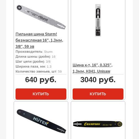
Пильная шина Sturm!
безмасляная 16″, 1,3мм,
3/8″, 59 зв
Производитель
: Sturm
Длина шины (дюйм)
: 16
Шаг цепи (дюйм)
: 3/8
Шина к-т, 16″, 0.325″,
Ширина паза, мм
: 1.3
1,3мм, К041, Unisaw
Количество звеньев, шт
: 59
640
руб.
3040
руб.
КУПИТЬ
КУПИТЬ