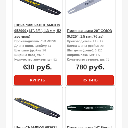
Шина пильная CHAMPION
952900 (14″, 3/8″, 1.3 мм, 52
Пильная шина 20″ СОЮЗ
звеньев)
(0,325″, 1,5 мм, 76 зв)
Производитель
: CHAMPION
Производитель
: СОЮЗ
Длина шины (дюйм)
: 14
Длина шины (дюйм)
: 20
Шаг цепи (дюйм)
: 3/8
Шаг цепи (дюйм)
: 0.325
Ширина паза, мм
: 1.3
Ширина паза, мм
: 1.5
Количество звеньев, шт
: 52
Количество звеньев, шт
: 76
630
руб.
780
руб.
КУПИТЬ
КУПИТЬ
Шина CHAMPION 952921,
Пильная шина 14″ Sturm!