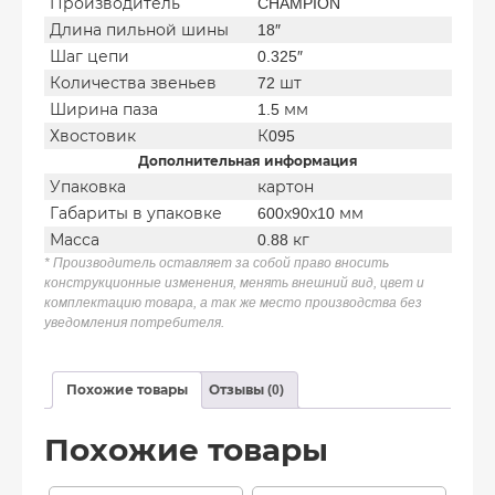
Производитель
CHAMPION
Длина пильной шины
18″
Шаг цепи
0.325″
Количества звеньев
72 шт
Ширина паза
1.5 мм
Хвостовик
К095
Дополнительная информация
Упаковка
картон
Габариты в упаковке
600х90х10 мм
Масса
0.88 кг
* Производитель оставляет за собой право вносить
конструкционные изменения, менять внешний вид, цвет и
комплектацию товара, а так же место производства без
уведомления потребителя.
Похожие товары
Отзывы (0)
Похожие товары