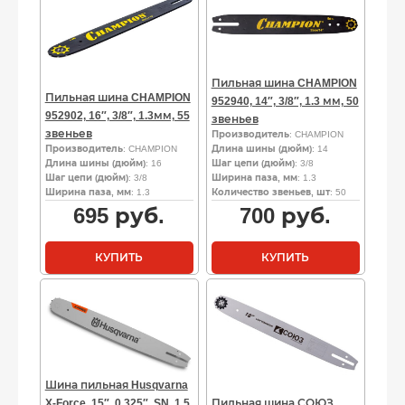
Пильная шина CHAMPION
Пильная шина CHAMPION
952940, 14″, 3/8″, 1.3 мм, 50
952902, 16″, 3/8″, 1.3мм, 55
звеньев
звеньев
Производитель
: CHAMPION
Производитель
: CHAMPION
Длина шины (дюйм)
: 14
Длина шины (дюйм)
: 16
Шаг цепи (дюйм)
: 3/8
Шаг цепи (дюйм)
: 3/8
Ширина паза, мм
: 1.3
Ширина паза, мм
: 1.3
Количество звеньев, шт
: 50
695
руб.
700
руб.
КУПИТЬ
КУПИТЬ
Шина пильная Husqvarna
X-Force, 15″, 0.325″, SN, 1.5
Пильная шина СОЮЗ