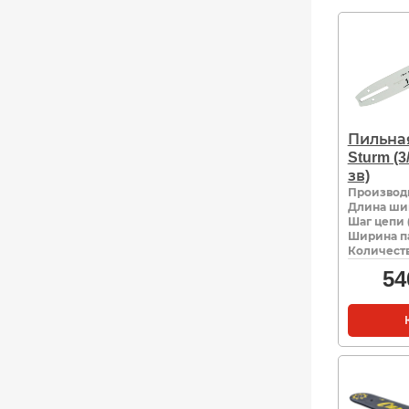
Пильна
Sturm (3/
зв)
Производ
Длина ши
Шаг цепи 
Ширина па
Количеств
54