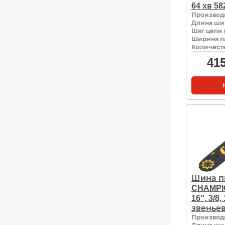
64 хв 58
Производ
Длина ши
Шаг цепи 
Ширина па
Количеств
41
Шина п
CHAMPI
16″, 3/8,
звенье
Производ