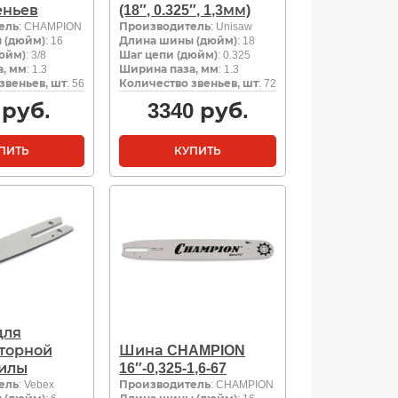
еньев
(18″, 0.325″, 1,3мм)
ель
: CHAMPION
Производитель
: Unisaw
 (дюйм)
: 16
Длина шины (дюйм)
: 18
юйм)
: 3/8
Шаг цепи (дюйм)
: 0.325
, мм
: 1.3
Ширина паза, мм
: 1.3
звеньев, шт
: 56
Количество звеньев, шт
: 72
руб.
3340
руб.
ПИТЬ
КУПИТЬ
для
торной
Шина CHAMPION
илы
16″-0,325-1,6-67
ель
: Vebex
Производитель
: CHAMPION