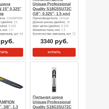
 шина
Unisaw Professional
15″ 0,325″
Quality S18G5SU72C
зв
(18″; 0.325″; 1.5 мм)
ель
: CHAMPION
Производитель
: Unisaw
 (дюйм)
: 15
Длина шины (дюйм)
: 18
юйм)
: 0.325
Шаг цепи (дюйм)
: 0.325
, мм
: 1.5
Ширина паза, мм
: 1.5
звеньев, шт
: 64
Количество звеньев, шт
: 72
руб.
3340
руб.
ПИТЬ
КУПИТЬ
Пильная шина
AMPION
Unisaw Professional
, 3/8″, 1.3
Quality S18G3SU72C