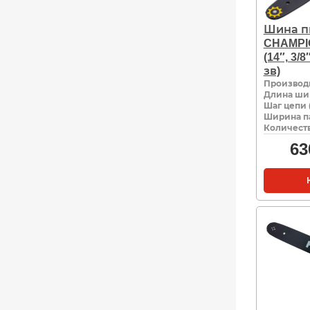
Шина п
CHAMPI
(14″, 3/8
зв)
Производ
Длина ши
Шаг цепи 
Ширина па
Количеств
63