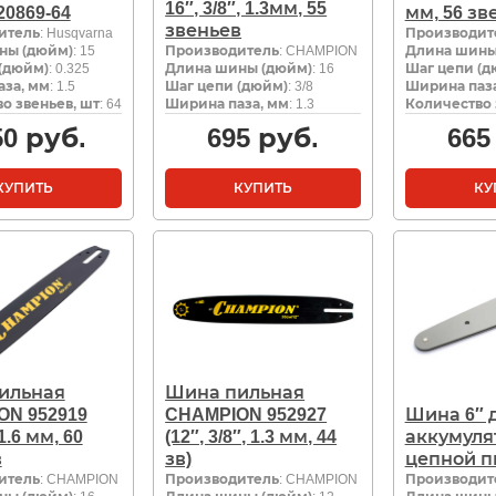
16″, 3/8″, 1.3мм, 55
20869-64
мм, 56 зв
звеньев
итель
: Husqvarna
Производит
ны (дюйм)
: 15
Производитель
: CHAMPION
Длина шины
(дюйм)
: 0.325
Длина шины (дюйм)
: 16
Шаг цепи (д
за, мм
: 1.5
Шаг цепи (дюйм)
: 3/8
Ширина паза
о звеньев, шт
: 64
Ширина паза, мм
: 1.3
Количество 
50
руб.
695
руб.
665
КУПИТЬ
КУПИТЬ
КУ
ильная
Шина пильная
ON 952919
CHAMPION 952927
Шина 6″ 
 1.6 мм, 60
(12″, 3/8″, 1.3 мм, 44
аккумуля
в
зв)
цепной п
итель
: CHAMPION
Производитель
: CHAMPION
Производит