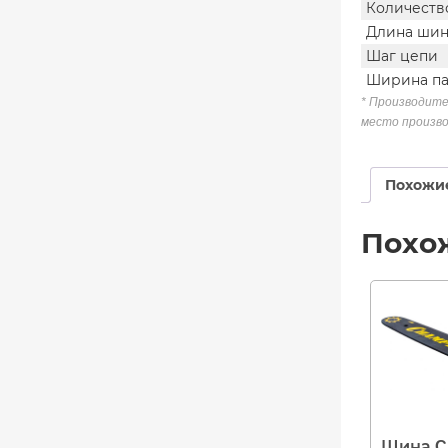
Количеств
Длина ши
Шаг цепи
Ширина па
* Производите
место произво
Похожи
Похо
Шина C