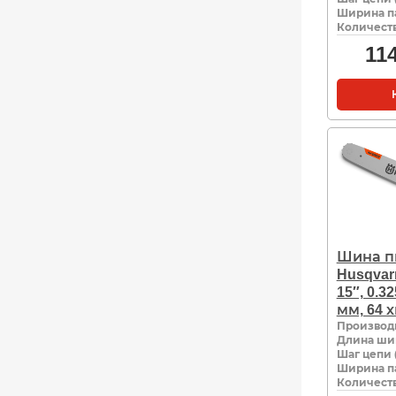
Ширина па
Количеств
11
Шина п
Husqvar
15″, 0.32
мм, 64 х
Производ
Длина ши
Шаг цепи 
Ширина па
Количеств