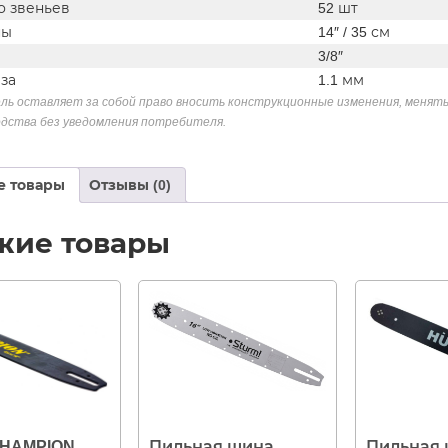
о звеньев
52 шт
ны
14″ / 35 см
3/8″
за
1.1 мм
ль оставляет за собой право вносить конструкционные изменения, менять
дства без уведомления потребителя.
е товары
Отзывы (0)
жие товары
HAMPION
Пильная шина
Пильная 