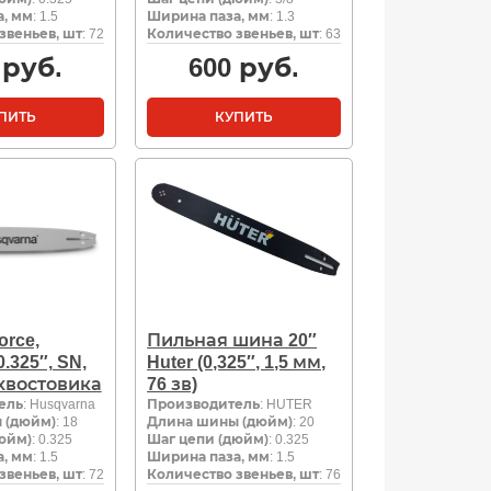
, мм
: 1.5
Ширина паза, мм
: 1.3
звеньев, шт
: 72
Количество звеньев, шт
: 63
руб.
600
руб.
ПИТЬ
КУПИТЬ
rce,
Пильная шина 20″
0.325″, SN,
Huter (0,325″, 1,5 мм,
 хвостовика
76 зв)
ель
: Husqvarna
Производитель
: HUTER
 (дюйм)
: 18
Длина шины (дюйм)
: 20
юйм)
: 0.325
Шаг цепи (дюйм)
: 0.325
, мм
: 1.5
Ширина паза, мм
: 1.5
звеньев, шт
: 72
Количество звеньев, шт
: 76