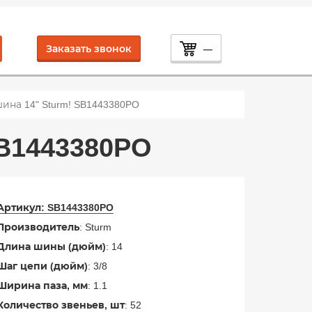
Заказать звонок
—
ина 14" Sturm! SB1443380PO
B1443380PO
Артикул:
SB1443380PO
Производитель
: Sturm
Длина шины (дюйм)
: 14
Шаг цепи (дюйм)
: 3/8
Ширина паза, мм
: 1.1
Количество звеньев, шт
: 52