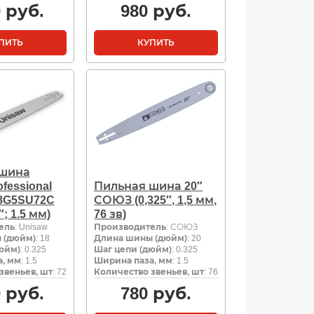
0
руб.
980
руб.
ПИТЬ
КУПИТЬ
 шина
fessional
Пильная шина 20″
18G5SU72C
СОЮЗ (0,325″, 1,5 мм,
″; 1.5 мм)
76 зв)
ель
: Unisaw
Производитель
: СОЮЗ
 (дюйм)
: 18
Длина шины (дюйм)
: 20
юйм)
: 0.325
Шаг цепи (дюйм)
: 0.325
, мм
: 1.5
Ширина паза, мм
: 1.5
звеньев, шт
: 72
Количество звеньев, шт
: 76
0
руб.
780
руб.