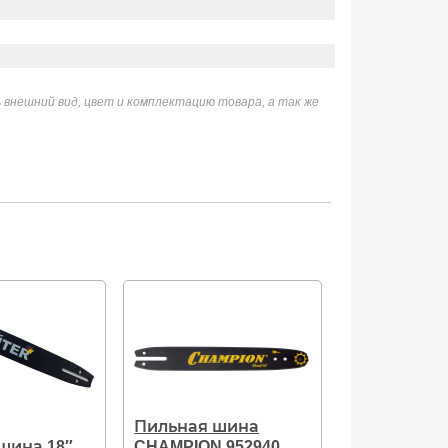
 внешний вид, цвет и комплектацию товара, а так же
Пильная шина
шина 18″
CHAMPION 952940,