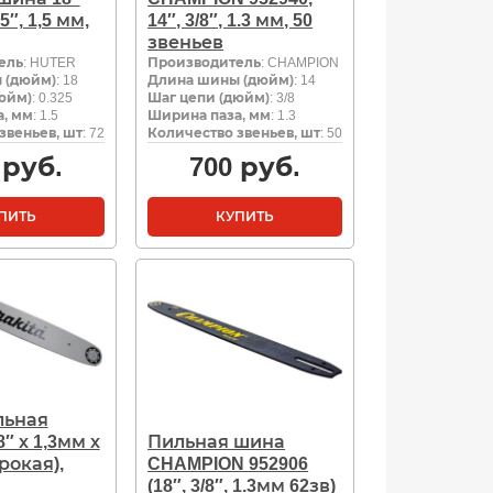
5″, 1,5 мм,
14″, 3/8″, 1.3 мм, 50
звеньев
ель
: HUTER
Производитель
: CHAMPION
 (дюйм)
: 18
Длина шины (дюйм)
: 14
юйм)
: 0.325
Шаг цепи (дюйм)
: 3/8
, мм
: 1.5
Ширина паза, мм
: 1.3
звеньев, шт
: 72
Количество звеньев, шт
: 50
руб.
700
руб.
ПИТЬ
КУПИТЬ
льная
8″ х 1,3мм х
Пильная шина
рокая),
CHAMPION 952906
(18″, 3/8″, 1.3мм 62зв)