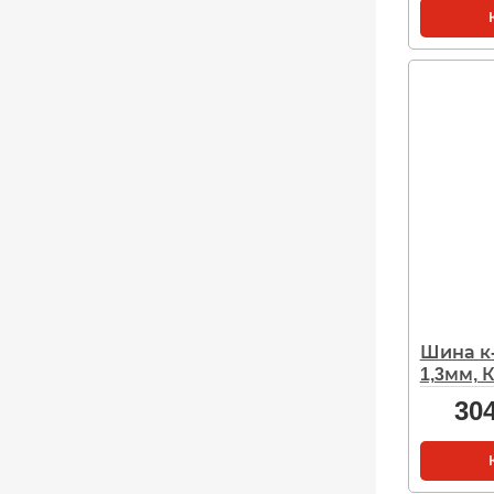
Шина к-т
1,3мм, К
30