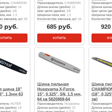
итель
: CHAMPION
Производитель
: CHAMPION
Производит
ны (дюйм)
: 14
Длина шины (дюйм)
: 12
Длина шины
(дюйм)
: 3/8
Шаг цепи (дюйм)
: 3/8
Шаг цепи (д
за, мм
: 1.3
Ширина паза, мм
: 1.3
Ширина паза
о звеньев, шт
: 50
Количество звеньев, шт
: 44
Количество 
0
руб.
685
руб.
920
КУПИТЬ
КУПИТЬ
КУ
Шина пильная
Шина пи
я шина 18″
Husqvarna X-Force,
CHAMPION
/8″, 1,3мм 63
15″, 0.325″, SN, 1.5 мм,
(18″, 0,32
64 хв 5820869-64
зв)
итель
: HUTER
Производитель
: Husqvarna
Производит
ны (дюйм)
: 18
Длина шины (дюйм)
: 15
Длина шины
(дюйм)
: 3/8
Шаг цепи (дюйм)
: 0.325
Шаг цепи (д