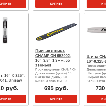
КУПИТЬ
КУПИТЬ
КУ
Пильная шина
CHAMPION 952902,
Шина CH
16″, 3/8″, 1.3мм, 55
16″-0,325-
звеньев
Производит
Производитель
: CHAMPION
Длина шины
Длина шины (дюйм)
: 16
Шаг цепи (д
, 16″, 0.325″,
Шаг цепи (дюйм)
: 3/8
Ширина паза
041, Unisaw
Ширина паза, мм
: 1.3
Количество 
40
руб.
695
руб.
730
КУПИТЬ
КУПИТЬ
КУ