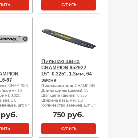
ПИТЬ
КУПИТЬ
Пильная шина
CHAMPION 952922,
AMPION
15″, 0.325″, 1.3мм, 64
1,6-67
звена
ель
: CHAMPION
Производитель
: CHAMPION
 (дюйм)
: 16
Длина шины (дюйм)
: 15
юйм)
: 0.325
Шаг цепи (дюйм)
: 0.325
, мм
: 1.6
Ширина паза, мм
: 1.3
звеньев, шт
: 67
Количество звеньев, шт
: 64
руб.
750
руб.
ПИТЬ
КУПИТЬ