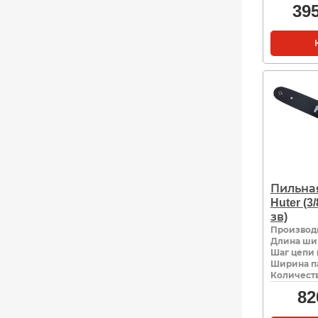
39
Пильна
Huter (3/
зв)
Производ
Длина ши
Шаг цепи 
Ширина па
Количеств
82