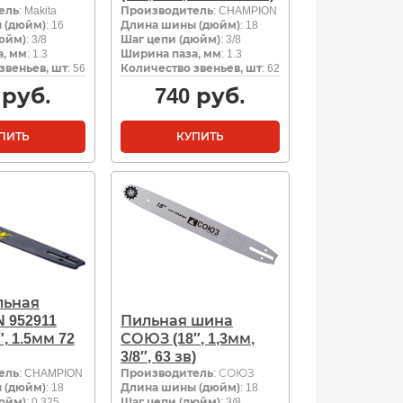
ель
: Makita
Производитель
: CHAMPION
 (дюйм)
: 16
Длина шины (дюйм)
: 18
юйм)
: 3/8
Шаг цепи (дюйм)
: 3/8
, мм
: 1.3
Ширина паза, мм
: 1.3
звеньев, шт
: 56
Количество звеньев, шт
: 62
руб.
740
руб.
ПИТЬ
КУПИТЬ
льная
 952911
Пильная шина
5″, 1.5мм 72
СОЮЗ (18″, 1,3мм,
3/8″, 63 зв)
ель
: CHAMPION
Производитель
: СОЮЗ
 (дюйм)
: 18
Длина шины (дюйм)
: 18
юйм)
: 0.325
Шаг цепи (дюйм)
: 3/8