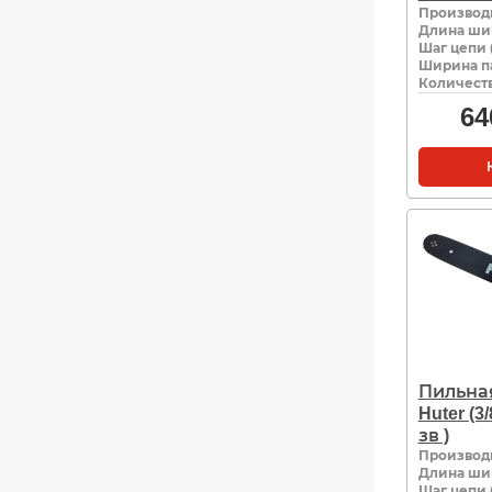
Производ
Длина ши
Шаг цепи 
Ширина па
Количеств
64
Пильна
Huter (3
зв )
Производ
Длина ши
Шаг цепи 