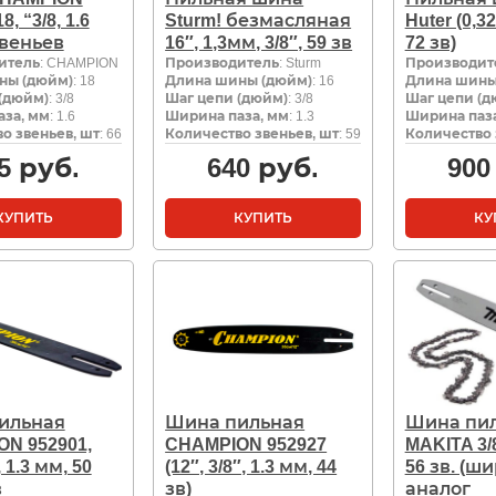
8, “3/8, 1.6
Sturm! безмасляная
Huter (0,32
звеньев
16″, 1,3мм, 3/8″, 59 зв
72 зв)
итель
: CHAMPION
Производитель
: Sturm
Производит
ны (дюйм)
: 18
Длина шины (дюйм)
: 16
Длина шины
(дюйм)
: 3/8
Шаг цепи (дюйм)
: 3/8
Шаг цепи (д
за, мм
: 1.6
Ширина паза, мм
: 1.3
Ширина паза
о звеньев, шт
: 66
Количество звеньев, шт
: 59
Количество 
5
руб.
640
руб.
900
КУПИТЬ
КУПИТЬ
КУ
ильная
Шина пильная
Шина пи
N 952901,
CHAMPION 952927
MAKITA 3/
, 1.3 мм, 50
(12″, 3/8″, 1.3 мм, 44
56 зв. (ши
в
зв)
аналог