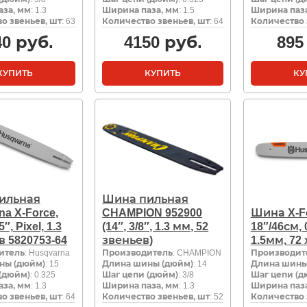
за, мм
: 1.3
Ширина паза, мм
: 1.5
Ширина паза
о звеньев, шт
: 63
Количество звеньев, шт
: 64
Количество 
40
руб.
4150
руб.
895
КУПИТЬ
КУПИТЬ
КУ
ильная
Шина пильная
na X-Force,
CHAMPION 952900
Шина X-Fo
5″, Pixel, 1.3
(14″, 3/8″, 1.3 мм, 52
18″/46см, 
в 5820753-64
звеньев)
1.5мм, 72
итель
: Husqvarna
Производитель
: CHAMPION
Производит
ны (дюйм)
: 15
Длина шины (дюйм)
: 14
Длина шины
(дюйм)
: 0.325
Шаг цепи (дюйм)
: 3/8
Шаг цепи (д
за, мм
: 1.3
Ширина паза, мм
: 1.3
Ширина паза
о звеньев, шт
: 64
Количество звеньев, шт
: 52
Количество 