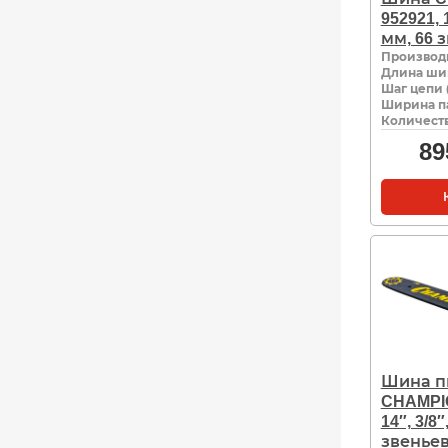
952921, 1
мм, 66 
Производ
Длина ши
Шаг цепи 
Ширина па
Количеств
89
Шина п
CHAMPIO
14″, 3/8″
звенье