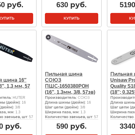
50
руб.
630
руб.
519
КУПИТЬ
КУПИТЬ
КУ
Пильная шина
Пильная
я шина 16″
СОЮЗ
Unisaw Pro
8″, 1,3 мм, 57
ПШС-1650380POH
Quality S
(16″, 1,3мм, 3/8, 57зв)
(18″; 0.325
итель
: HUTER
Производитель
: СОЮЗ
Производит
ны (дюйм)
: 16
Длина шины (дюйм)
: 16
Длина шины
(дюйм)
: 3/8
Шаг цепи (дюйм)
: 3/8
Шаг цепи (д
за, мм
: 1.3
Ширина паза, мм
: 1.3
Ширина паза
о звеньев, шт
: 57
Количество звеньев, шт
: 57
Количество 
0
руб.
590
руб.
334