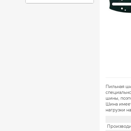
Пильная ши
специально
шины, поэт
Шина имеет
нагрузки н
Производи