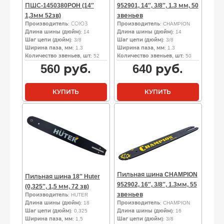
ПШС-1450380POH (14″
952901, 14″, 3/8″, 1.3 мм, 50
1,3мм 52зв)
звеньев
Производитель
: СОЮЗ
Производитель
: CHAMPION
Длина шины (дюйм)
: 14
Длина шины (дюйм)
: 14
Шаг цепи (дюйм)
: 3/8
Шаг цепи (дюйм)
: 3/8
Ширина паза, мм
: 1.3
Ширина паза, мм
: 1.3
Количество звеньев, шт
: 52
Количество звеньев, шт
: 50
560
руб.
640
руб.
КУПИТЬ
КУПИТЬ
Пильная шина CHAMPION
Пильная шина 18″ Huter
952902, 16″, 3/8″, 1.3мм, 55
(0,325″, 1,5 мм, 72 зв)
звеньев
Производитель
: HUTER
Длина шины (дюйм)
: 18
Производитель
: CHAMPION
Шаг цепи (дюйм)
: 0.325
Длина шины (дюйм)
: 16
Ширина паза, мм
: 1.5
Шаг цепи (дюйм)
: 3/8