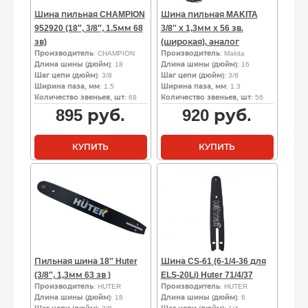
Шина пильная CHAMPION
Шина пильная MAKITA
952920 (18″, 3/8″, 1.5мм 68
3/8″ х 1,3мм х 56 зв.
зв)
(широкая), аналог
Производитель
: CHAMPION
Производитель
: Makita
Длина шины (дюйм)
: 18
Длина шины (дюйм)
: 16
Шаг цепи (дюйм)
: 3/8
Шаг цепи (дюйм)
: 3/8
Ширина паза, мм
: 1.5
Ширина паза, мм
: 1.3
Количество звеньев, шт
: 68
Количество звеньев, шт
: 56
895
руб.
920
руб.
КУПИТЬ
КУПИТЬ
Пильная шина 18″ Huter
Шина CS-61 (6-1/4-36 для
(3/8″, 1,3мм 63 зв )
ELS-20Li) Huter 71/4/37
Производитель
: HUTER
Производитель
: HUTER
Длина шины (дюйм)
: 18
Длина шины (дюйм)
: 6