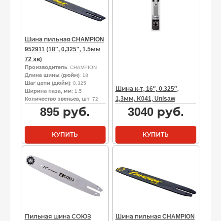
Шина пильная CHAMPION
952911 (18″, 0,325″, 1.5мм
72 зв)
Производитель
: CHAMPION
Длина шины (дюйм)
: 18
Шаг цепи (дюйм)
: 0.325
Шина к-т, 16″, 0.325″,
Ширина паза, мм
: 1.5
1,3мм, К041, Unisaw
Количество звеньев, шт
: 72
895
руб.
3040
руб.
КУПИТЬ
КУПИТЬ
Пильная шина СОЮЗ
Шина пильная CHAMPION