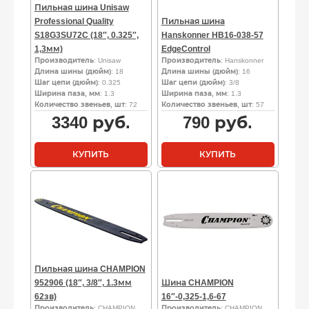
Пильная шина Unisaw
Professional Quality
Пильная шина
S18G3SU72C (18″, 0.325″,
Hanskonner HB16-038-57
1,3мм)
EdgeControl
Производитель
: Unisaw
Производитель
: Hanskonner
Длина шины (дюйм)
: 18
Длина шины (дюйм)
: 16
Шаг цепи (дюйм)
: 0.325
Шаг цепи (дюйм)
: 3/8
Ширина паза, мм
: 1.3
Ширина паза, мм
: 1.3
Количество звеньев, шт
: 72
Количество звеньев, шт
: 57
3340
руб.
790
руб.
КУПИТЬ
КУПИТЬ
Пильная шина CHAMPION
952906 (18″, 3/8″, 1.3мм
Шина CHAMPION
62зв)
16″-0,325-1,6-67
Производитель
: CHAMPION
Производитель
: CHAMPION