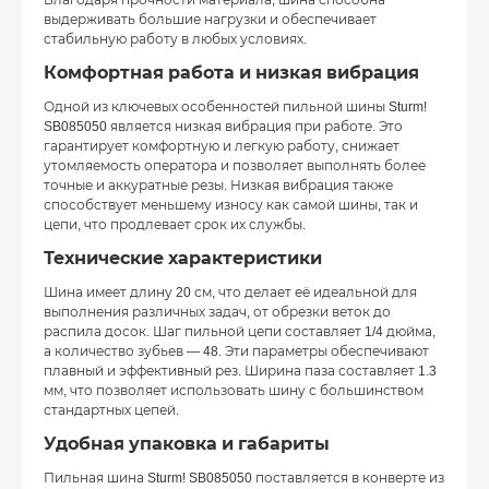
Благодаря прочности материала, шина способна
выдерживать большие нагрузки и обеспечивает
стабильную работу в любых условиях.
Комфортная работа и низкая вибрация
Одной из ключевых особенностей пильной шины Sturm!
SB085050 является низкая вибрация при работе. Это
гарантирует комфортную и легкую работу, снижает
утомляемость оператора и позволяет выполнять более
точные и аккуратные резы. Низкая вибрация также
способствует меньшему износу как самой шины, так и
цепи, что продлевает срок их службы.
Технические характеристики
Шина имеет длину 20 см, что делает её идеальной для
выполнения различных задач, от обрезки веток до
распила досок. Шаг пильной цепи составляет 1/4 дюйма,
а количество зубьев — 48. Эти параметры обеспечивают
плавный и эффективный рез. Ширина паза составляет 1.3
мм, что позволяет использовать шину с большинством
стандартных цепей.
Удобная упаковка и габариты
Пильная шина Sturm! SB085050 поставляется в конверте из