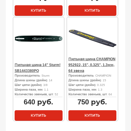
КУПИТЬ
КУПИТЬ
Пильная шина CHAMPION
Пильная шина 14″ Sturm!
952922, 15″, 0.325″, 1.3мм,
SB1443380PO
64 звена
Производитель
: Sturm
Производитель
: CHAMPION
Длина шины (дюйм)
: 14
Длина шины (дюйм)
: 15
Шаг цепи (дюйм)
: 3/8
Шаг цепи (дюйм)
: 0.325
Ширина паза, мм
: 1.1
Ширина паза, мм
: 1.3
Количество звеньев, шт
: 52
Количество звеньев, шт
: 64
640
руб.
750
руб.
КУПИТЬ
КУПИТЬ