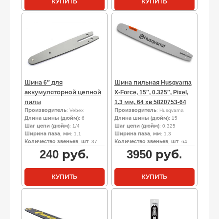
КУПИТЬ
КУПИТЬ
Шина 6″ для
Шина пильная Husqvarna
аккумуляторной цепной
X-Force, 15″, 0.325″, Pixel,
пилы
1.3 мм, 64 хв 5820753-64
Производитель
: Vebex
Производитель
: Husqvarna
Длина шины (дюйм)
: 6
Длина шины (дюйм)
: 15
Шаг цепи (дюйм)
: 1/4
Шаг цепи (дюйм)
: 0.325
Ширина паза, мм
: 1.1
Ширина паза, мм
: 1.3
Количество звеньев, шт
: 37
Количество звеньев, шт
: 64
240
руб.
3950
руб.
КУПИТЬ
КУПИТЬ